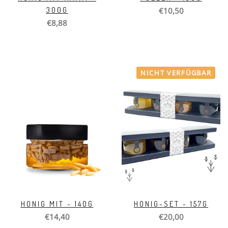
300G
€10,50
€8,88
NICHT VERFÜGBAR
HONIG MIT - 140G
HONIG-SET - 157G
€14,40
€20,00