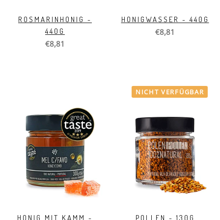
ROSMARINHONIG -
HONIGWASSER - 440G
440G
€8,81
€8,81
NICHT VERFÜGBAR
HONIG MIT KAMM -
POLLEN - 130G