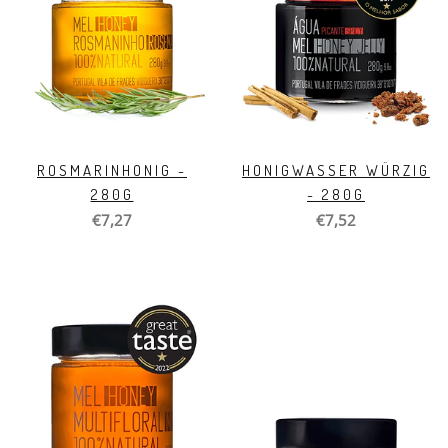
ROSMARINHONIG -
HONIGWASSER WÜRZIG
280G
- 280G
€7,27
€7,52