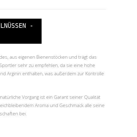
ELNÜSSEN -
des, aus eigenen Bienenstöcken und trägt das
r Sportler sehr zu empfehlen, da sie eine hohe
und Arginin enthalten, was außerdem zur Kontrolle
natürliche Vorgang ist ein Garant seiner Qualität
i gleichbleibendem Aroma und Geschmack alle seine
schaften bei.