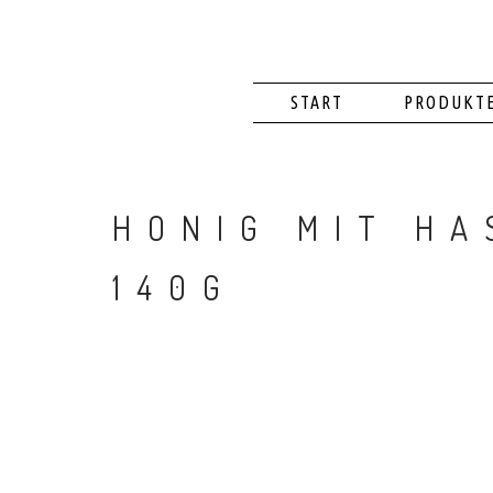
START
PRODUKT
HONIG MIT HA
140G