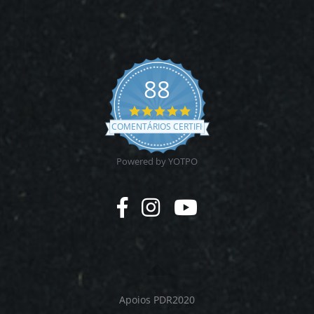
88
4.9
star
COMENTÁRIOS CERTIFICADOS
rating
Powered by YOTPO
Apoios PDR2020