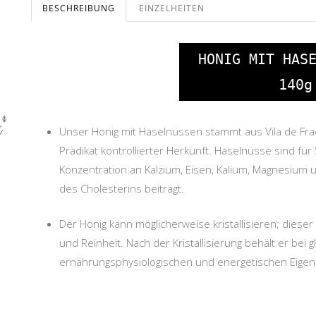
BESCHREIBUNG
EINZELHEITEN
HONIG MIT HAS
140g
Unser Honig mit Haselnüssen stammt aus Vila de Fra
Prädikat kontrollierter Herkunft. Haselnüsse sind fü
Konzentration an Kalzium, Eisen, Kalium, Magnesium 
des Cholesterins beiträgt.
Der Honig kann möglicherweise kristallisieren; dieser 
und Reinheit. Nach der Kristallisierung behält er be
ernährungsphysiologischen und energetischen Eigen