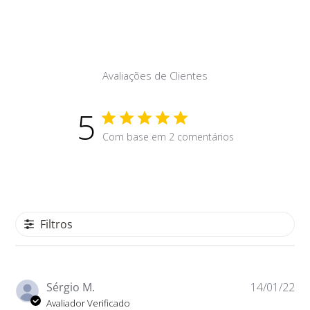
Avaliações de Clientes
5
Com base em 2 comentários
Filtros
Da
Sérgio M.
14/01/22
de
Avaliador Verificado