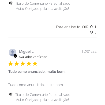
Comentários
Título do Comentário Personalizado
do
Muito Obrigado pela sua avaliação!
Proprietário
da
Loja
Esta análise foi útil?
1
sobre
0
a
Avaliação
de
Título
Data
Miguel L.
12/01/22
do
de
Avaliador Verificado
Comentário
publ
Personalizado
em
Tudo como anunciado, muito bom.
Thu
Jan
Tudo como anunciado, muito bom.
20
2022
Comentários
Título do Comentário Personalizado
do
Muito Obrigado pela sua avaliação!
Proprietário