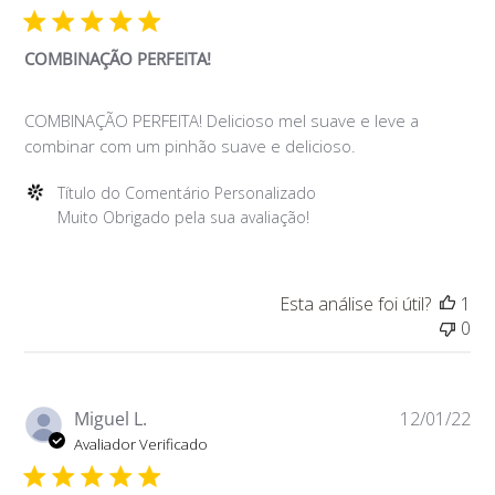
pu
COMBINAÇÃO PERFEITA!
COMBINAÇÃO PERFEITA! Delicioso mel suave e leve a
combinar com um pinhão suave e delicioso.
Comentários
Título do Comentário Personalizado
do
Muito Obrigado pela sua avaliação!
Proprietário
da
Loja
Esta análise foi útil?
1
sobre
0
a
Avaliação
de
Título
Da
Miguel L.
12/01/22
do
de
Avaliador Verificado
Comentário
pu
Personalizado