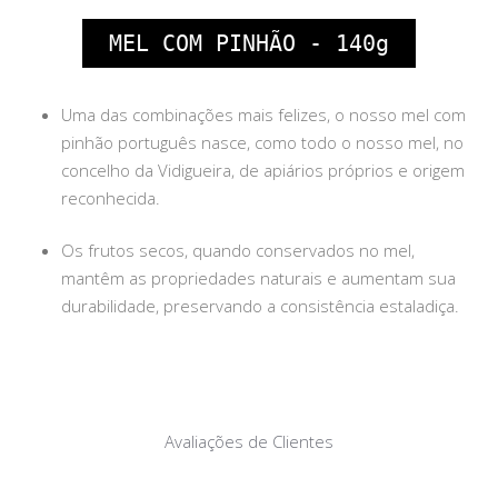
MEL COM PINHÃO - 140g
Uma das combinações mais felizes, o nosso mel com
pinhão português nasce, como todo o nosso mel, no
concelho da Vidigueira, de apiários próprios e origem
reconhecida.
Os frutos secos, quando conservados no mel,
mantêm as propriedades naturais e aumentam sua
durabilidade, preservando a consistência estaladiça.
Avaliações de Clientes