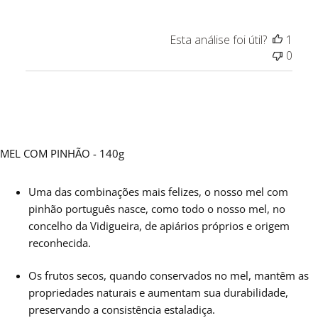
da
Loja
Esta análise foi útil?
1
sobre
0
a
Avaliação
de
Título
do
Comentário
MEL COM PINHÃO - 140g
Personalizado
em
Thu
Uma das combinações mais felizes, o nosso mel com
Jan
pinhão português nasce, como todo o nosso mel, no
20
concelho da Vidigueira, de apiários próprios e origem
2022
reconhecida.
Os frutos secos, quando conservados no mel, mantêm as
propriedades naturais e aumentam sua durabilidade,
preservando a consistência estaladiça.