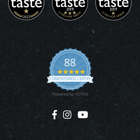
88
4.9
star
COMENTÁRIOS CERTIFICADOS
rating
Powered by YOTPO