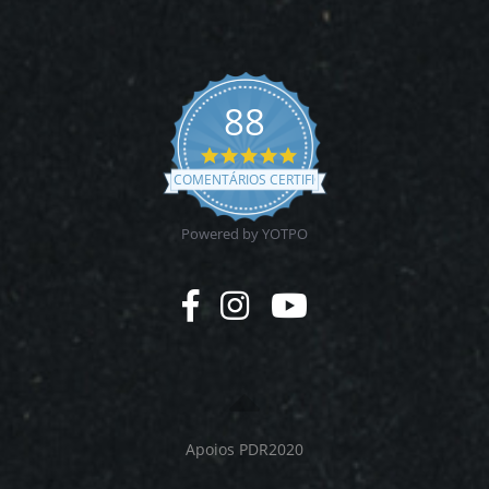
88
4.9
star
COMENTÁRIOS CERTIFICADOS
rating
Powered by YOTPO
Apoios PDR2020