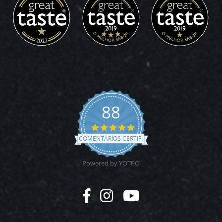
88
4.9
star
COMENTÁRIOS CERTIFICADOS
rating
Powered by YOTPO