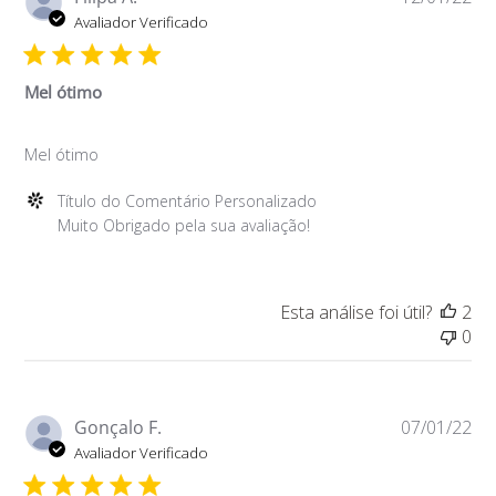
do
de
Avaliador Verificado
Comentário
pu
Personalizado
em
Mel ótimo
Thu
Jan
Mel ótimo
20
2022
Comentários
Título do Comentário Personalizado
do
Muito Obrigado pela sua avaliação!
Proprietário
da
Loja
Esta análise foi útil?
2
sobre
0
a
Avaliação
de
Título
Da
Gonçalo F.
07/01/22
do
de
Avaliador Verificado
Comentário
pu
Personalizado