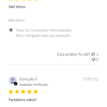
Personalizado
em
Mel ótimo
Thu
Jan
Mel ótimo
20
2022
Comentários
Título do Comentário Personalizado
do
Muito Obrigado pela sua avaliação!
Proprietário
da
Loja
Esta análise foi útil?
2
sobre
0
a
Avaliação
de
Título
Data
Gonçalo F.
07/01/22
do
de
Avaliador Verificado
Comentário
publ
Personalizado
em
Fantástico sabor!
Thu