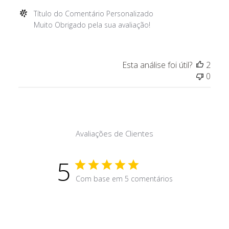
2022
Comentários
Título do Comentário Personalizado
do
Muito Obrigado pela sua avaliação!
Proprietário
da
Loja
Esta análise foi útil?
2
sobre
0
a
Avaliação
de
Título
do
Avaliações de Clientes
Comentário
Personalizado
em
5
Thu
Com base em 5 comentários
Jan
20
2022