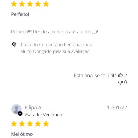
publ
Personalizado
em
Perfeito!
Mon
Jan
Perfeito!!!! Desde a compra até a entrega!
24
2022
Comentários
Título do Comentário Personalizado
do
Muito Obrigado pela sua avaliação!
Proprietário
da
Loja
Esta análise foi útil?
2
sobre
0
a
Avaliação
de
Título
Data
Filipa A.
12/01/22
do
de
Avaliador Verificado
Comentário
publ
Personalizado
em
Mel ótimo