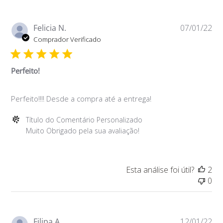
Avaliação
de
Título
Da
Felicia N.
07/01/22
do
de
Comprador Verificado
Comentário
pu
Personalizado
em
Perfeito!
Mon
Jan
Perfeito!!!! Desde a compra até a entrega!
24
2022
Comentários
Título do Comentário Personalizado
do
Muito Obrigado pela sua avaliação!
Proprietário
da
Loja
Esta análise foi útil?
2
sobre
0
a
Avaliação
de
Título
Da
Filipa A.
12/01/22