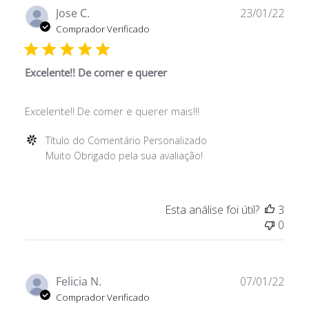
Título
Data
Jose C.
23/01/22
do
de
Comprador Verificado
Comentário
publ
Personalizado
em
Excelente!! De comer e querer
Wed
May
Excelente!! De comer e querer mais!!!
11
2022
Comentários
Título do Comentário Personalizado
do
Muito Obrigado pela sua avaliação!
Proprietário
da
Loja
Esta análise foi útil?
3
sobre
0
a
Avaliação
de
Título
Data
Felicia N.
07/01/22
do
de
Comprador Verificado
Comentário