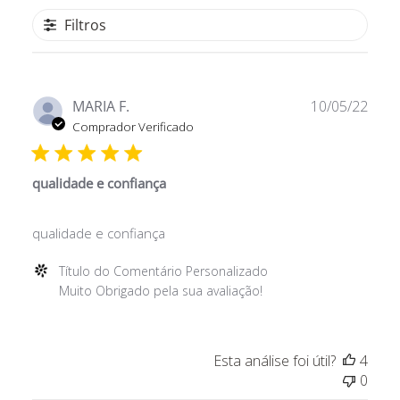
Filtros
Data
MARIA F.
10/05/22
de
Comprador Verificado
publ
qualidade e confiança
qualidade e confiança
Comentários
Título do Comentário Personalizado
do
Muito Obrigado pela sua avaliação!
Proprietário
da
Loja
Esta análise foi útil?
4
sobre
0
a