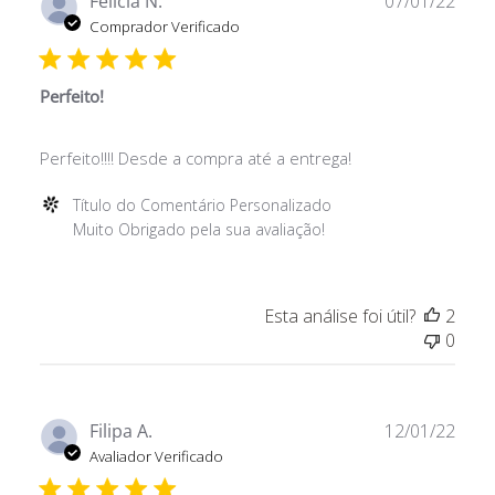
Felicia N.
07/01/22
do
de
Comprador Verificado
Comentário
publ
Personalizado
em
Perfeito!
Mon
Jan
Perfeito!!!! Desde a compra até a entrega!
24
2022
Comentários
Título do Comentário Personalizado
do
Muito Obrigado pela sua avaliação!
Proprietário
da
Loja
Esta análise foi útil?
2
sobre
0
a
Avaliação
de
Título
Data
Filipa A.
12/01/22
do
de
Avaliador Verificado
Comentário
publ