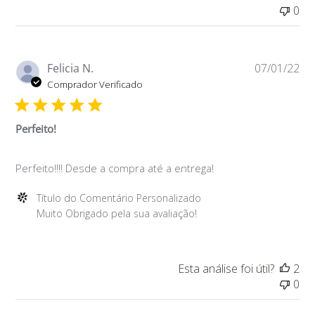
sobre
0
a
Avaliação
de
Título
Da
Felicia N.
07/01/22
do
de
Comprador Verificado
Comentário
pu
Personalizado
em
Perfeito!
Mon
Jan
Perfeito!!!! Desde a compra até a entrega!
24
2022
Comentários
Título do Comentário Personalizado
do
Muito Obrigado pela sua avaliação!
Proprietário
da
Loja
Esta análise foi útil?
2
sobre
0
a
Avaliação