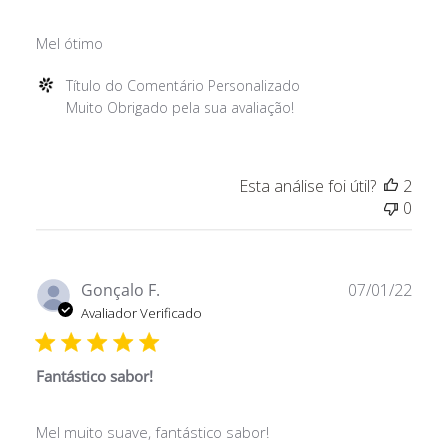
Thu
Jan
Mel ótimo
20
2022
Comentários
Título do Comentário Personalizado
do
Muito Obrigado pela sua avaliação!
Proprietário
da
Loja
Esta análise foi útil?
2
sobre
0
a
Avaliação
de
Título
Data
Gonçalo F.
07/01/22
do
de
Avaliador Verificado
Comentário
publ
Personalizado
em
Fantástico sabor!
Thu
Jan
Mel muito suave, fantástico sabor!
20