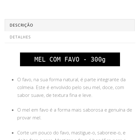
DESCRIÇÃO
DETALHES
MEL COM FAVO - 300g
O favo, na sua forma natural, é parte integrante da
colmeia. Este é envolvido pelo seu mel, doce, com
sabor suave, de textura fina e leve.
O mel em favo é a forma mais saborosa e genuína de
provar mel.
Corte um pouco do favo, mastigue-o, saboreie-o, e