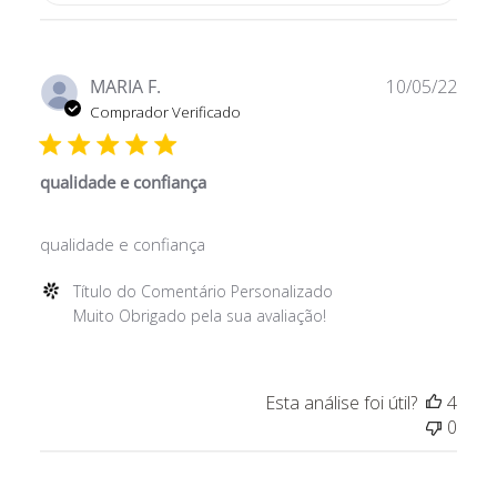
Data
MARIA F.
10/05/22
de
Comprador Verificado
publ
qualidade e confiança
qualidade e confiança
Comentários
Título do Comentário Personalizado
do
Muito Obrigado pela sua avaliação!
Proprietário
da
Loja
Esta análise foi útil?
4
sobre
0
a
Avaliação
de