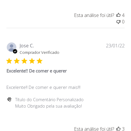
da
Loja
Esta análise foi útil?
4
sobre
0
a
Avaliação
de
Título
Da
Jose C.
23/01/22
do
de
Comprador Verificado
Comentário
pu
Personalizado
em
Excelente!! De comer e querer
Wed
May
Excelente!! De comer e querer mais!!!
11
2022
Comentários
Título do Comentário Personalizado
do
Muito Obrigado pela sua avaliação!
Proprietário
da
Loja
Esta análise foi útil?
3