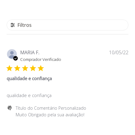
Filtros
Da
MARIA F.
10/05/22
de
Comprador Verificado
pu
qualidade e confiança
qualidade e confiança
Comentários
Título do Comentário Personalizado
do
Muito Obrigado pela sua avaliação!
Proprietário
da
Loja