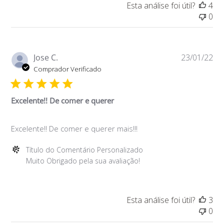
Esta análise foi útil?
4
sobre
0
a
Avaliação
de
Título
Da
Jose C.
23/01/22
do
de
Comprador Verificado
Comentário
pu
Personalizado
em
Excelente!! De comer e querer
Wed
May
Excelente!! De comer e querer mais!!!
11
2022
Comentários
Título do Comentário Personalizado
do
Muito Obrigado pela sua avaliação!
Proprietário
da
Loja
Esta análise foi útil?
3
sobre
0
a