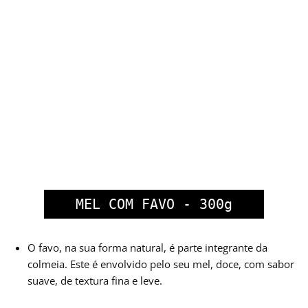
luz.
ATENÇÃO
NÃO RECOMENDADO A CRIANÇAS COM
MENOS DE 12 MESES.
ALERGÉNIOS
Isento de Glúten
MEL COM FAVO - 300g
O favo, na sua forma natural, é parte integrante da
colmeia. Este é envolvido pelo seu mel, doce, com sabor
suave, de textura fina e leve.