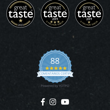
88
4.9
star
COMENTÁRIOS CERTIFICADOS
rating
Powered by YOTPO