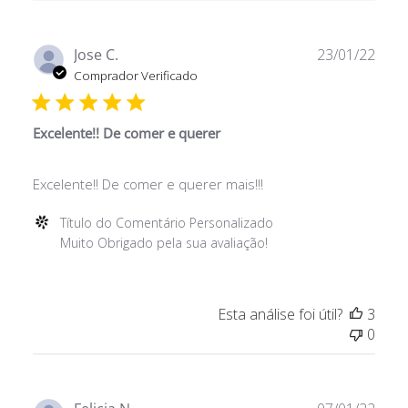
Avaliação
de
Título
Data
Jose C.
23/01/22
do
de
Comprador Verificado
Comentário
publ
Personalizado
em
Excelente!! De comer e querer
Wed
May
Excelente!! De comer e querer mais!!!
11
2022
Comentários
Título do Comentário Personalizado
do
Muito Obrigado pela sua avaliação!
Proprietário
da
Loja
Esta análise foi útil?
3
sobre
0
a
Avaliação
de
Título
Data