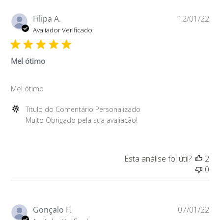
de
Título
Da
Filipa A.
12/01/22
do
de
Avaliador Verificado
Comentário
pu
Personalizado
em
Mel ótimo
Thu
Jan
Mel ótimo
20
2022
Comentários
Título do Comentário Personalizado
do
Muito Obrigado pela sua avaliação!
Proprietário
da
Loja
Esta análise foi útil?
2
sobre
0
a
Avaliação
de
Título
Da
Gonçalo F.
07/01/22
do
de