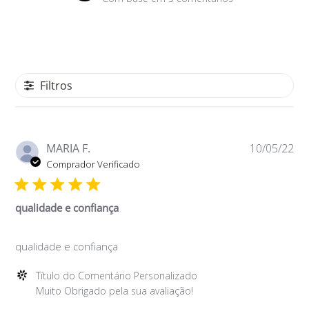
Jan
20
2022
Filtros
Da
MARIA F.
10/05/22
de
Comprador Verificado
pu
qualidade e confiança
qualidade e confiança
Comentários
Título do Comentário Personalizado
do
Muito Obrigado pela sua avaliação!
Proprietário