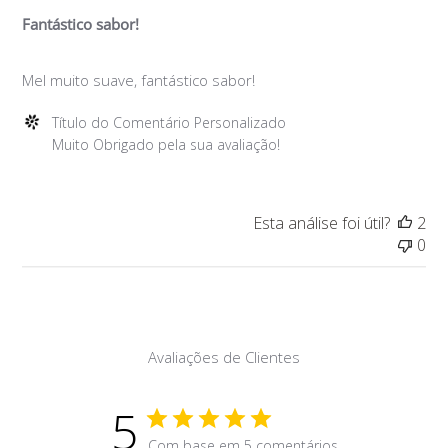
em
Fantástico sabor!
Thu
Jan
Mel muito suave, fantástico sabor!
20
2022
Comentários
Título do Comentário Personalizado
do
Muito Obrigado pela sua avaliação!
Proprietário
da
Loja
Esta análise foi útil?
2
sobre
0
a
Avaliação
de
Título
do
Avaliações de Clientes
Comentário
Personalizado
em
5
Thu
Com base em 5 comentários