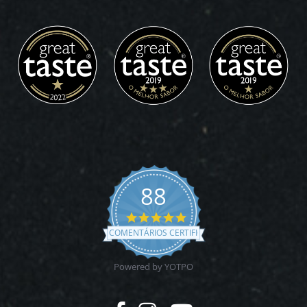
88
4.9
star
COMENTÁRIOS CERTIFICADOS
rating
Powered by YOTPO